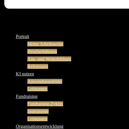
Portrait
Meine Arbeitsweise
Berufserfahrung
Aus- und Weiterbildung
Referenzen
KI nutzen
Anwendungsfelder
Leistungen
Fundraising
Fundraising-Zyklus
Instrumente
Leistungen
Organisationsentwicklung