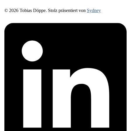
© 2026 Tobias Döppe. Stolz präsentiert von
Sydney
https://www.linkedin.com/in/prozessbegleitung-
tobiasdoeppe/