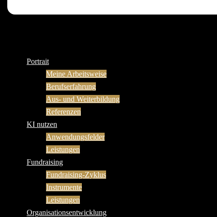
Portrait
Meine Arbeitsweise
Berufserfahrung
Aus- und Weiterbildung
Referenzen
KI nutzen
Anwendungsfelder
Leistungen
Fundraising
Fundraising-Zyklus
Instrumente
Leistungen
Organisationsentwicklung