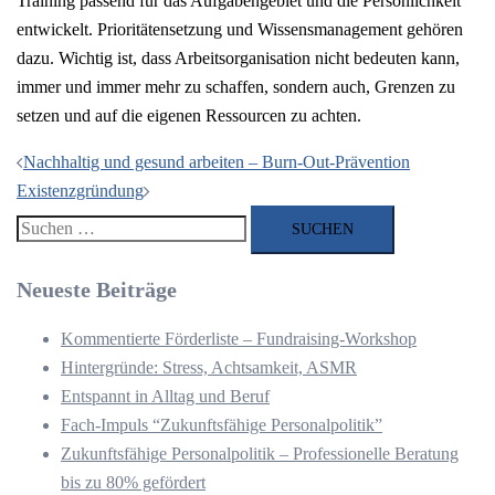
Training passend für das Aufgabengebiet und die Persönlichkeit
entwickelt. Prioritätensetzung und Wissensmanagement gehören
dazu. Wichtig ist, dass Arbeitsorganisation nicht bedeuten kann,
immer und immer mehr zu schaffen, sondern auch, Grenzen zu
setzen und auf die eigenen Ressourcen zu achten.
Beitragsnavigation
Nachhaltig und gesund arbeiten – Burn-Out-Prävention
Existenzgründung
Suchen
nach:
Neueste Beiträge
Kommentierte Förderliste – Fundraising-Workshop
Hintergründe: Stress, Achtsamkeit, ASMR
Entspannt in Alltag und Beruf
Fach-Impuls “Zukunftsfähige Personalpolitik”
Zukunftsfähige Personalpolitik – Professionelle Beratung
bis zu 80% gefördert