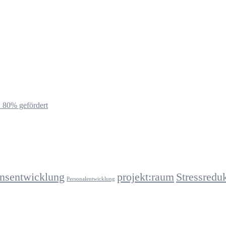
u 80% gefördert
onsentwicklung
projekt:raum
Stressredu
Personalentwicklung