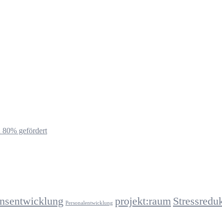
u 80% gefördert
onsentwicklung
projekt:raum
Stressredu
Personalentwicklung