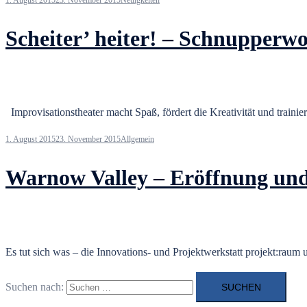
1. August 2015
23. November 2015
Neuigkeiten
Scheiter’ heiter! – Schnupper
Improvisationstheater macht Spaß, fördert die Kreativität und traini
1. August 2015
23. November 2015
Allgemein
Warnow Valley – Eröffnung und
Es tut sich was – die Innovations- und Projektwerkstatt projekt:rau
Suchen nach: