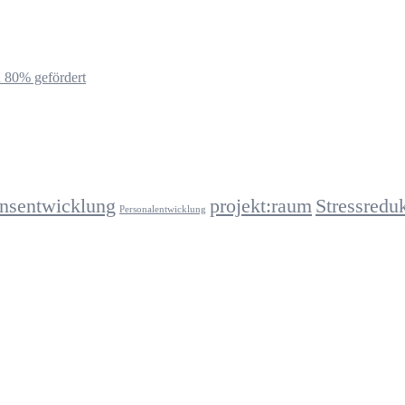
u 80% gefördert
onsentwicklung
projekt:raum
Stressredu
Personalentwicklung