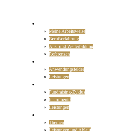
Portrait
Meine Arbeitsweise
Berufserfahrung
Aus- und Weiterbildung
Referenzen
KI nutzen
Anwendungsfelder
Leistungen
Fundraising
Fundraising-Zyklus
Instrumente
Leistungen
Organisationsentwicklung
Themen
Leistungen und Ablauf