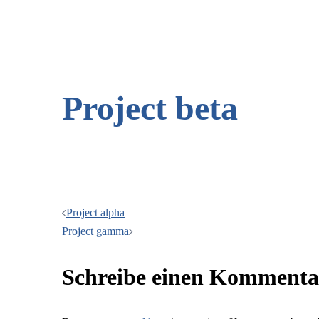
Project beta
Beitragsnavigation
Project alpha
Project gamma
Schreibe einen Kommenta