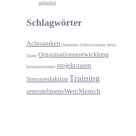
gefördert
Schlagwörter
Achtsamkeit
Fundraising
Förderprogramme
Impro-
Organisationsentwicklung
Theater
projekt:raum
Personalentwicklung
Training
Stressreduktion
unternehmensWert:Mensch