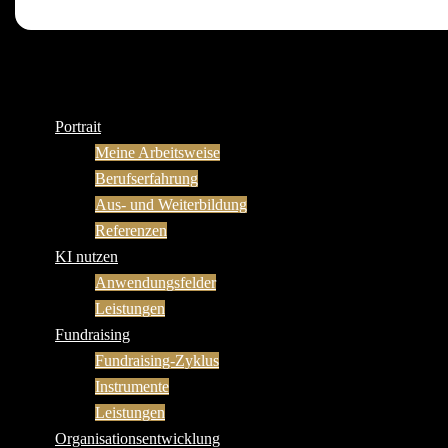
Portrait
Meine Arbeitsweise
Berufserfahrung
Aus- und Weiterbildung
Referenzen
KI nutzen
Anwendungsfelder
Leistungen
Fundraising
Fundraising-Zyklus
Instrumente
Leistungen
Organisationsentwicklung