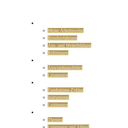
Portrait
Meine Arbeitsweise
Berufserfahrung
Aus- und Weiterbildung
Referenzen
KI nutzen
Anwendungsfelder
Leistungen
Fundraising
Fundraising-Zyklus
Instrumente
Leistungen
Organisationsentwicklung
Themen
Leistungen und Ablauf