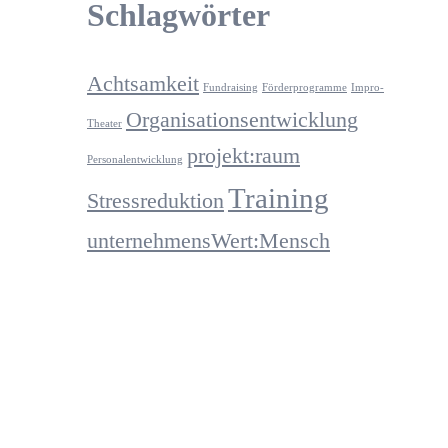
Schlagwörter
Achtsamkeit
Fundraising
Förderprogramme
Impro-
Organisationsentwicklung
Theater
projekt:raum
Personalentwicklung
Training
Stressreduktion
unternehmensWert:Mensch