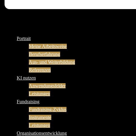
Portrait
Meine Arbeitsweise
Berufserfahrung
Aus- und Weiterbildung
Referenzen
KI nutzen
Anwendungsfelder
Leistungen
Fundraising
Fundraising-Zyklus
Instrumente
Leistungen
Organisationsentwicklung