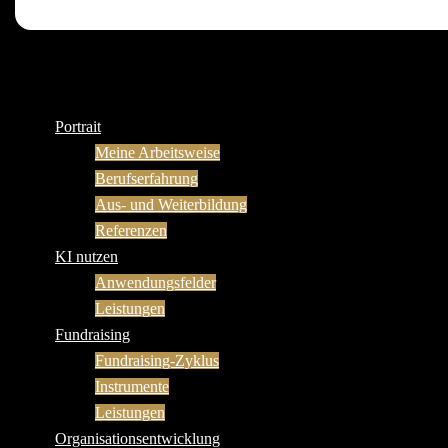
Portrait
Meine Arbeitsweise
Berufserfahrung
Aus- und Weiterbildung
Referenzen
KI nutzen
Anwendungsfelder
Leistungen
Fundraising
Fundraising-Zyklus
Instrumente
Leistungen
Organisationsentwicklung