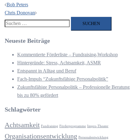
Beitragsnavigation
Bob Peters
Chris Donovan
Suchen
nach:
Neueste Beiträge
Kommentierte Förderliste – Fundraising-Workshop
Hintergründe: Stress, Achtsamkeit, ASMR
Entspannt in Alltag und Beruf
Fach-Impuls “Zukunftsfähige Personalpolitik”
Zukunftsfähige Personalpolitik – Professionelle Beratung
bis zu 80% gefördert
Schlagwörter
Achtsamkeit
Fundraising
Förderprogramme
Impro-Theater
Organisationsentwicklung
Personalentwicklung