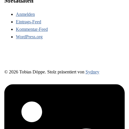
Metadaten
Anmelden
Eintrags-Feed
Kommentar-Feed
WordPress.org
© 2026 Tobias Döppe. Stolz präsentiert von
Sydney
https://www.linkedin.com/in/prozessbegleitung-
tobiasdoeppe/