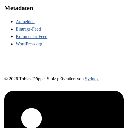
Metadaten
Anmelden
Eintrags-Feed
Kommentar-Feed
WordPress.org
© 2026 Tobias Döppe. Stolz präsentiert von
Sydney
https://www.linkedin.com/in/prozessbegleitung-
tobiasdoeppe/