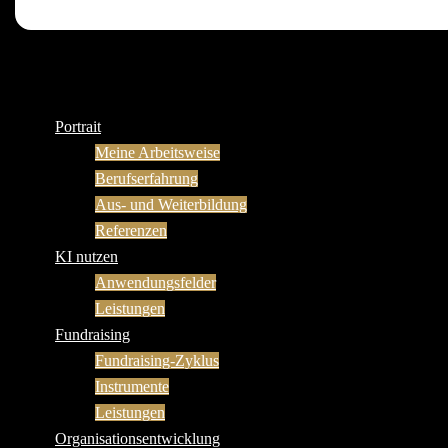
Portrait
Meine Arbeitsweise
Berufserfahrung
Aus- und Weiterbildung
Referenzen
KI nutzen
Anwendungsfelder
Leistungen
Fundraising
Fundraising-Zyklus
Instrumente
Leistungen
Organisationsentwicklung