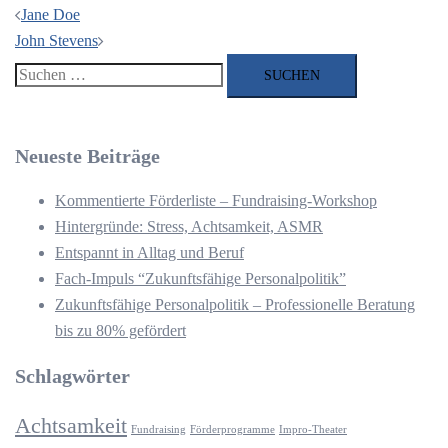
Beitragsnavigation
Jane Doe
John Stevens
Suchen
nach:
Neueste Beiträge
Kommentierte Förderliste – Fundraising-Workshop
Hintergründe: Stress, Achtsamkeit, ASMR
Entspannt in Alltag und Beruf
Fach-Impuls “Zukunftsfähige Personalpolitik”
Zukunftsfähige Personalpolitik – Professionelle Beratung
bis zu 80% gefördert
Schlagwörter
Achtsamkeit
Fundraising
Förderprogramme
Impro-Theater