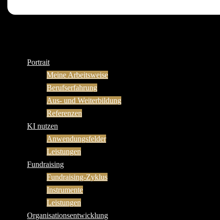
Portrait
Meine Arbeitsweise
Berufserfahrung
Aus- und Weiterbildung
Referenzen
KI nutzen
Anwendungsfelder
Leistungen
Fundraising
Fundraising-Zyklus
Instrumente
Leistungen
Organisationsentwicklung